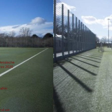
Hessische
res 2020
dahin
nd wir