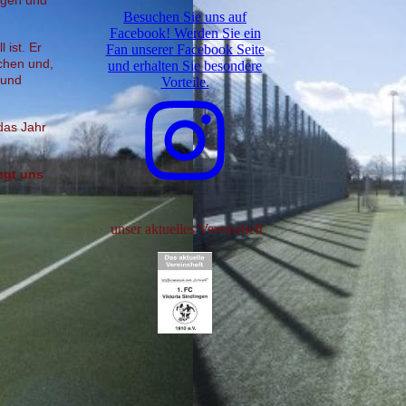
egen und
Besuchen Sie uns auf
Facebook! Werden Sie ein
 ist. Er
Fan unserer Facebook Seite
achen und,
und erhalten Sie besondere
 und
Vorteile.
 das Jahr
ingt uns
unser aktuelles Vereinsheft