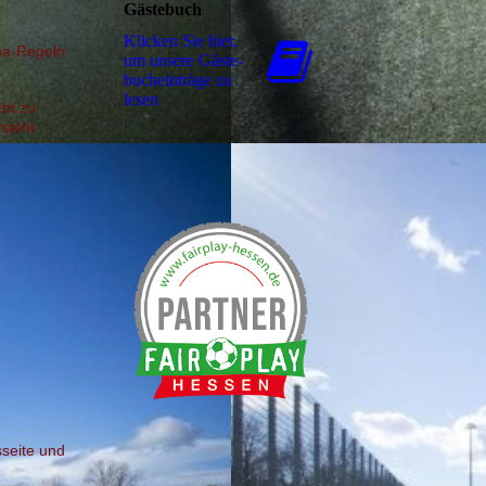
Gästebuch
Klicken Sie hier,
ona-Regeln
um unsere Gäs­te­
buch­ein­trä­ge zu
lesen
cht zu
rsteht
sseite und