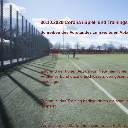
30.10.2020 Corona / Spiel- und Trainings
Schreiben des Vorstandes zum weiteren Ablau
Liebe Mitglieder, Freunde und Unterstützer der V
aufgrund der hohen Anzahl von Neu-Infektionen
Fußballverband dazu entschlossen, den gesamte
abzusagen.
Zudem ist das Training bedingt durch die staatl
gesperrt.
Wir wissen, die Maßnahme sind für alle Fußball