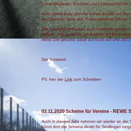
Liebe Mitglieder, Freunde und Unterstützer der V
leider bleibt aufgrund der hohen Anzahl von Ne
der gesamte Spiel-und Trainingsbetrieb für die
Alle Sportplätze bleiben auch weiterhin gesperrt
ändern. Wie gewohnt, informieren wir Euch über 
diese Zeit gesund, passt auf Euch auf und 2021
Der Vorstand
PS: hier der
Link
zum Schreiben
02.11.2020 Scheine für Vereine - REWE
Auch in diesem Jahr nehmen wir wieder an der
könnt dort die Scheine direkt für Sindlingen ein