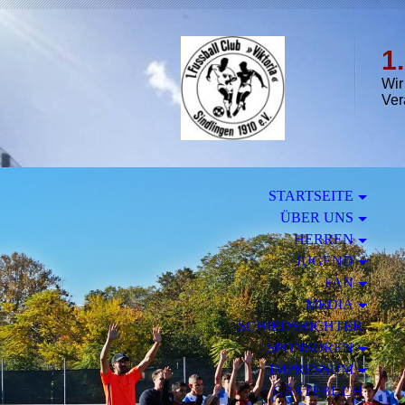
1
Wir
Ver
STARTSEITE
ÜBER UNS
HERREN
JUGEND
FAN
MEDIA
SCHIEDSRICHTER
SPONSOREN
IMPRESSUM
GÄSTEBUCH