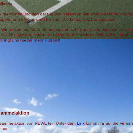
iktoria,
u-Infektionen und den daraus resultierenden aktuellen staatlichen Cor
 Jugend und die Senioren bis zum 10. Januar 2021 ausgesetzt.
. Wir wissen, die Maßnahmen bleiben sehr hart. Leider sind sie aber ni
alle Neuigkeiten, sofern wir etwas Neues erfahren. Wir hoffen, ihr übe
 bringt uns wieder mehr Fußball!
 Sammelaktion
 Sammelaktion von REWE teil. Unter dem
Link
kommt ihr auf die Verein
geben.