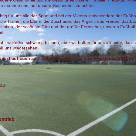
e eigene Gesundheit und die Gesundheit unserer Familie, Freunde, Koll
e mahnen uns, auf unsere Gesundheit zu achten.
tig für uns alle der Sport und bei der Viktoria insbesondere der Fußball
r, die Trainer, die Eltern, die Zuschauer, das Ärgern, das Freuen, das L
ystation, der schönste Film und der größte Fernseher, unseren Fußball
nn.
r weiterhin schwierig bleiben, aber wir hoffen für uns alle sehr, dass
wir uns wiedersehen!
 passt auf Euch auf, haltet Abstand, tragt eine Maske und 2021 br
orm
.
betrieb