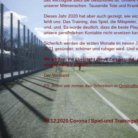
das Wichtigste stets die Gesundheit ist. Unser
unserer Mitmenschen. Tausende Tote und Krank
Dieses Jahr 2020 hat aber auch gezeigt, wie wich
fehlt uns: Das Training, das Spiel, die Mitspiele
und, und. Es wurde deutlich, dass die beste Pla
unsere persönlichen Kontakte nicht ersetzen ka
Sicherlich werden die ersten Monate im neuen Jah
2021 gesünder, schöner und ruhiger wird. Und 
Wir hoffen, ihr übersteht diese Zeit gesund,
wieder mehr Fußball!
Der Vorstand
PS: Anbei wie immer das Schreiben in
Originalf
08.12.2020 Corona /
Sp
iel-und Trainings