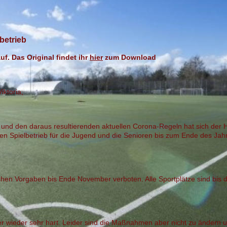
betrieb
f. Das Original findet ihr
hier
zum Download
iktoria,
 und den daraus resultierenden aktuellen Corona-Regeln hat sich der 
n Spielbetrieb für die Jugend und die Senioren bis zum Ende des Jah
ichen Vorgaben bis Ende November verboten. Alle Sportplätze sind bis 
er wieder sehr hart. Leider sind die Maßnahmen aber nicht zu ändern u