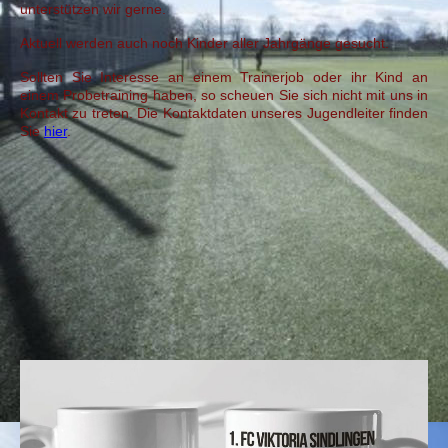
unterstützen wir gerne.
Aktuell werden auch noch Kinder aller Jahrgänge gesucht.
Sollten Sie Interesse an einem Trainerjob oder ihr Kind an
einem Probetraining haben, so scheuen Sie sich nicht mit uns in
Kontakt zu treten. Die Kontaktdaten unseres Jugendleiter finden
Sie
hier
.